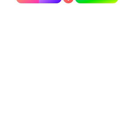
элегантный и тонкий рисунок у
ясеня
.
Дерево или шпон
Почему производители всё чаще используют
шпонированные фасады и что это дает? Шпон —
тонкий срез дерева, которым покрывают панель
МДФ. Фасад лучше держит форму, но при
одинаковой цене с натуральным деревом это
уже МДФ, а не массив. Не стоит тратить
значимые деньги на аналог.
Массив или пластик
Вечные соперники: резное натуральное дерево
и гладкий фасад из искусственного материала.
Безусловно, у каждого есть свои плюсы. Массив
для теплого и уютного классического интерьера,