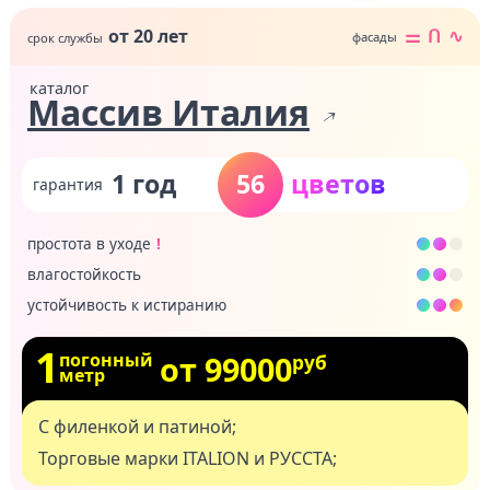
от 20 лет
⚌
ᑎ
∿
Массив Италия
1 год
56
простота в уходе
влагостойкость
устойчивость к истиранию
1
погонный
от 99000
руб
метр
С филенкой и патиной;
Торговые марки ITALION и РУССТА;