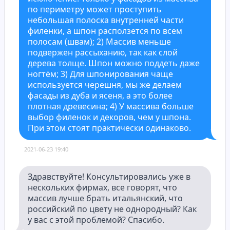
по периметру может проступить 
небольшая полоска внутренней части 
филенки, а шпон расползется по всем 
полосам (швам); 2) Массив меньше 
подвержен рассыханию, так как слой 
дерева толще. Шпон можно поддеть даже 
ногтём; 3) Для шпонирования чаще 
используется черешня, мы же делаем 
фасады из дуба и ясеня, а это более 
плотная древесина; 4) У массива больше 
выбор филенок и декоров, чем у шпона. 
При этом стоят практически одинаково.
Здравствуйте! Консультировались уже в 
нескольких фирмах, все говорят, что 
массив лучше брать итальянский, что 
российский по цвету не однородный? Как 
у вас с этой проблемой? Спасибо.