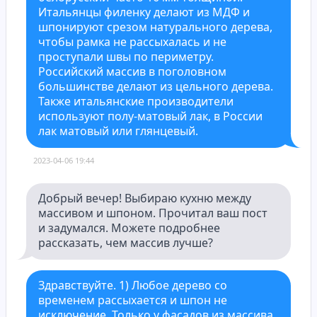
Итальянцы филенку делают из МДФ и 
шпонируют срезом натурального дерева, 
чтобы рамка не рассыхалась и не 
проступали швы по периметру. 
Российский массив в поголовном 
большинстве делают из цельного дерева. 
Также итальянские производители 
используют полу-матовый лак, в России 
лак матовый или глянцевый.
Добрый вечер! Выбираю кухню между 
массивом и шпоном. Прочитал ваш пост 
и задумался. Можете подробнее 
рассказать, чем массив лучше?
Здравствуйте. 1) Любое дерево со 
временем рассыхается и шпон не 
исключение. Только у фасадов из массива 