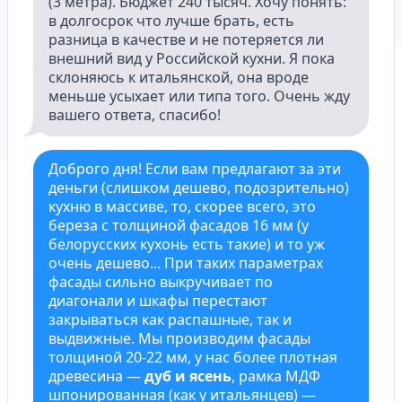
(3 метра). Бюджет 240 тысяч. Хочу понять: 
в долгосрок что лучше брать, есть 
разница в качестве и не потеряется ли 
внешний вид у Российской кухни. Я пока 
склоняюсь к итальянской, она вроде 
меньше усыхает или типа того. Очень жду 
вашего ответа, спасибо!
Доброго дня! Если вам предлагают за эти 
деньги (слишком дешево, подозрительно) 
кухню в массиве, то, скорее всего, это 
береза с толщиной фасадов 16 мм (у 
белорусских кухонь есть такие) и то уж 
очень дешево... При таких параметрах 
фасады сильно выкручивает по 
диагонали и шкафы перестают 
закрываться как распашные, так и 
выдвижные. Мы производим фасады 
толщиной 20-22 мм, у нас более плотная 
древесина — 
дуб и ясень
, рамка МДФ 
шпонированная (как у итальянцев) — 