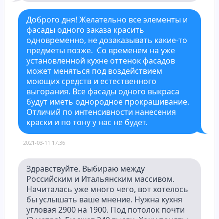
Доброго дня! Желательно все элементы и 
фасады одного заказа красить 
одновременно, не дозаказывать какие-то 
предметы позже.  Со временем на уже 
установленной кухне оттенок фасадов 
может меняться под воздействием 
моющих средств и естественного 
выгорания. Все фасады одного выкраса 
будут иметь однородное прокрашивание. 
Отличий по интенсивности нанесения 
краски и по тону у нас не будет.
Здравствуйте. Выбираю между 
Российским и Итальянским массивом. 
Начиталась уже много чего, вот хотелось 
бы услышать ваше мнение. Нужна кухня 
угловая 2900 на 1900. Под потолок почти 